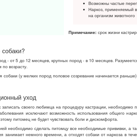
Возможны частые переп
Наркоз, применяемый в
на организм животного
Примечание:
срок жизни кастрир
 собаки?
д - от 5 до 12 месяцев, крупных пород - в 10 месяцев. Разумеется
 по возрасту.
 собаки (у мелких пород половое созревание начинается раньше).
ционный уход
к записать своего любимца на процедуру кастрации, необходимо п
заболевания исключают возможность использования общего нарк
оэтому питомец не будет чувствовать боли и дискомфорта.
ей необходимо сделать питомцу все необходимые прививки, а так
я занимает немного времени, а отходят собаки от наркоза в теч